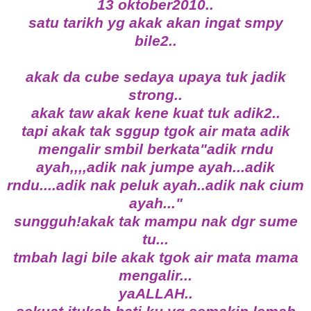
13 oktober2010..
satu tarikh yg akak akan ingat smpy
bile2..
akak da cube sedaya upaya tuk jadik
strong..
akak taw akak kene kuat tuk adik2..
tapi akak tak sggup tgok air mata adik
mengalir smbil berkata"adik rndu
ayah,,,,adik nak jumpe ayah...adik
rndu....adik nak peluk ayah..adik nak cium
ayah..."
sungguh!akak tak mampu nak dgr sume
tu...
tmbah lagi bile akak tgok air mata mama
mengalir...
yaALLAH..