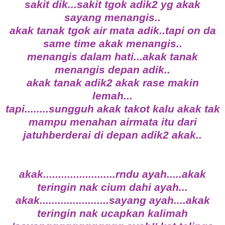
sakit dik...sakit tgok adik2 yg akak
sayang menangis..
akak tanak tgok air mata adik..tapi on da
same time akak menangis..
menangis dalam hati...akak tanak
menangis depan adik..
akak tanak adik2 akak rase makin
lemah...
tapi........sungguh akak takot kalu akak tak
mampu menahan airmata itu dari
jatuhberderai di depan adik2 akak..
akak........................rndu ayah.....akak
teringin nak cium dahi ayah...
akak.......................sayang ayah....akak
teringin nak ucapkan kalimah