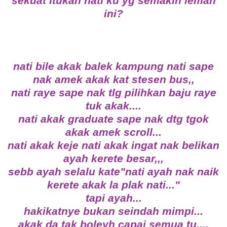
sekuat itukah hati ku yg semakin lemah
ini?
nati bile akak balek kampung nati sape
nak amek akak kat stesen bus,,
nati raye sape nak tlg pilihkan baju raye
tuk akak....
nati akak graduate sape nak dtg tgok
akak amek scroll...
nati akak keje nati akak ingat nak belikan
ayah kerete besar,,,
sebb ayah selalu kate"nati ayah nak naik
kerete akak la plak nati..."
tapi ayah...
hakikatnye bukan seindah mimpi...
akak da tak boleyh capai semua tu....