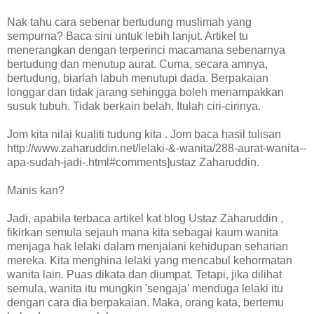
Nak tahu cara sebenar bertudung muslimah yang
sempurna? Baca sini untuk lebih lanjut. Artikel tu
menerangkan dengan terperinci macamana sebenarnya
bertudung dan menutup aurat. Cuma, secara amnya,
bertudung, biarlah labuh menutupi dada. Berpakaian
longgar dan tidak jarang sehingga boleh menampakkan
susuk tubuh. Tidak berkain belah. Itulah ciri-cirinya.
Jom kita nilai kualiti tudung kita . Jom baca hasil tulisan
http://www.zaharuddin.net/lelaki-&-wanita/288-aurat-wanita--
apa-sudah-jadi-.html#comments]ustaz Zaharuddin.
Manis kan?
Jadi, apabila terbaca artikel kat blog Ustaz Zaharuddin ,
fikirkan semula sejauh mana kita sebagai kaum wanita
menjaga hak lelaki dalam menjalani kehidupan seharian
mereka. Kita menghina lelaki yang mencabul kehormatan
wanita lain. Puas dikata dan diumpat. Tetapi, jika dilihat
semula, wanita itu mungkin 'sengaja' menduga lelaki itu
dengan cara dia berpakaian. Maka, orang kata, bertemu