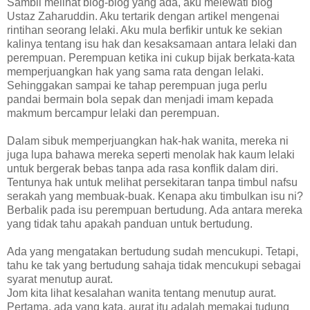
Sambil melihat blog-blog yang ada, aku melewati blog
Ustaz Zaharuddin. Aku tertarik dengan artikel mengenai
rintihan seorang lelaki. Aku mula berfikir untuk ke sekian
kalinya tentang isu hak dan kesaksamaan antara lelaki dan
perempuan. Perempuan ketika ini cukup bijak berkata-kata
memperjuangkan hak yang sama rata dengan lelaki.
Sehinggakan sampai ke tahap perempuan juga perlu
pandai bermain bola sepak dan menjadi imam kepada
makmum bercampur lelaki dan perempuan.
Dalam sibuk memperjuangkan hak-hak wanita, mereka ni
juga lupa bahawa mereka seperti menolak hak kaum lelaki
untuk bergerak bebas tanpa ada rasa konflik dalam diri.
Tentunya hak untuk melihat persekitaran tanpa timbul nafsu
serakah yang membuak-buak. Kenapa aku timbulkan isu ni?
Berbalik pada isu perempuan bertudung. Ada antara mereka
yang tidak tahu apakah panduan untuk bertudung.
Ada yang mengatakan bertudung sudah mencukupi. Tetapi,
tahu ke tak yang bertudung sahaja tidak mencukupi sebagai
syarat menutup aurat.
Jom kita lihat kesalahan wanita tentang menutup aurat.
Pertama, ada yang kata, aurat itu adalah memakai tudung