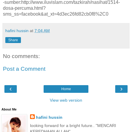
-sumber:http://www.iluvislam.com/tazkirah/nasihat/1514-
dosa-percuma.html?
sms_ss=facebook&at_xt=4d3ec26fd82cb0f8%2C0
hafini hussin
at
7:04 AM
Share
No comments:
Post a Comment
‹
›
Home
View web version
About Me
hafini hussin
looking forward for a bright future.. "MENCARI
KEREDHAAN ALLAH"