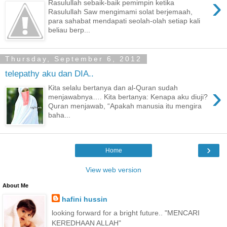
›
Rasulullah sebaik-baik pemimpin ketika
Rasulullah Saw mengimami solat berjemaah,
para sahabat mendapati seolah-olah setiap kali
beliau berp...
Thursday, September 6, 2012
telepathy aku dan DIA..
›
Kita selalu bertanya dan al-Quran sudah
menjawabnya…. Kita bertanya: Kenapa aku diuji?
Quran menjawab, “Apakah manusia itu mengira
baha...
›
Home
View web version
About Me
hafini hussin
looking forward for a bright future.. "MENCARI
KEREDHAAN ALLAH"