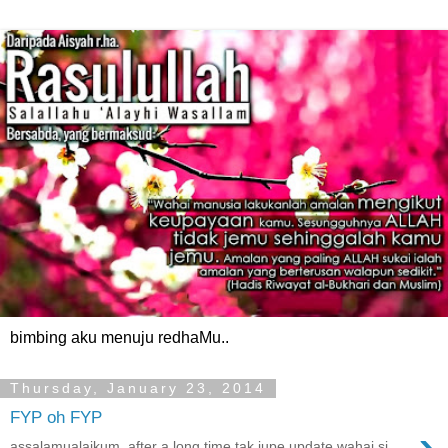
bimbing aku menuju redhaMu..
Thursday, January 23, 2014
FYP oh FYP
assalamualaikum. after a long time tak jupe update wahai si