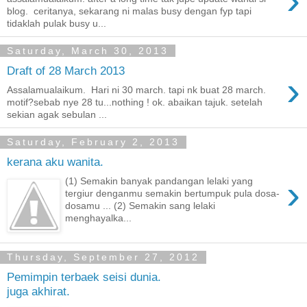
›
blog. ceritanya, sekarang ni malas busy dengan fyp tapi
tidaklah pulak busy u...
Saturday, March 30, 2013
Draft of 28 March 2013
›
Assalamualaikum. Hari ni 30 march. tapi nk buat 28 march.
motif?sebab nye 28 tu...nothing ! ok. abaikan tajuk. setelah
sekian agak sebulan ...
Saturday, February 2, 2013
kerana aku wanita.
›
(1) Semakin banyak pandangan lelaki yang
tergiur denganmu semakin bertumpuk pula dosa-
dosamu ... (2) Semakin sang lelaki
menghayalka...
Thursday, September 27, 2012
Pemimpin terbaek seisi dunia.
juga akhirat.