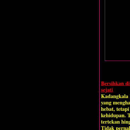
Bersihkan di
sejati
Kadangkala 
yang mengha
hebat, tetap
kehidupan. 
tertekan hin
Tidak pernah