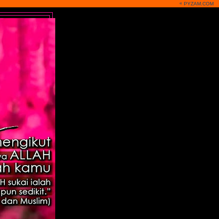
«
PYZAM.COM