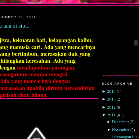
VEMBER 10, 2011
 ada di situ..
iwa, kekuatan hati, kelapangan kalbu,
ang manusia cari. Ada yang mencarinya
 yang bertimbun, merasakan duit yang
hilangkan keresahan. Ada yang
dengan
mendapatkan pasangan,
asangannya mampu mengisi
 Ada yang mencarinya dengan
BLOG ARCHIVE
merasakan apabila dirinya bersendirian
2014
(
1
)
►
gelisah akan hilang.
2013
(
2
)
►
2012
(
6
)
►
2011
(
41
)
▼
December
(
2
)
►
November
(
2
)
▼
ketenangan itu a