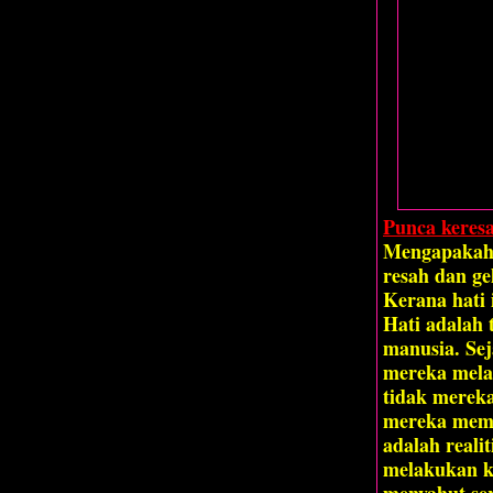
Punca keres
Mengapakah 
resah dan ge
Kerana hati 
Hati adalah 
manusia. Se
mereka mela
tidak mereka
mereka memb
adalah realit
melakukan k
menyahut ser