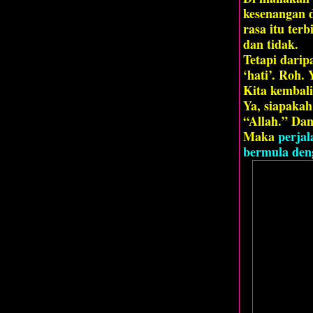
kesenangan 
rasa itu ter
dan tidak.
Tetapi darip
‘hati’. Roh. 
Kita kembali 
Ya, siapakah
“Allah.” Dan
Maka
perjal
bermula deng