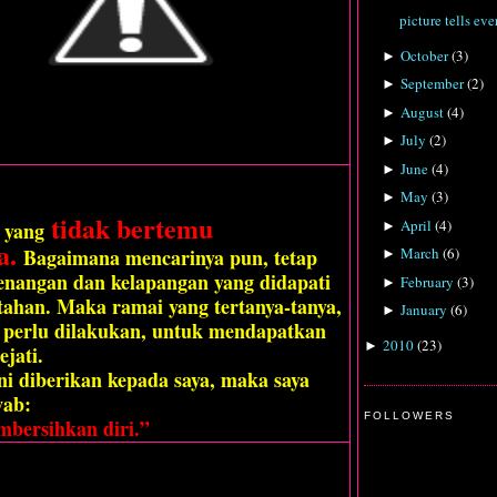
picture tells eve
October
(
3
)
►
September
(
2
)
►
August
(
4
)
►
July
(
2
)
►
June
(
4
)
►
May
(
3
)
►
tidak bertemu
April
(
4
)
 yang
►
a.
Bagaimana mencarinya pun, tetap
March
(
6
)
►
enangan dan kelapangan yang didapati
February
(
3
)
►
rtahan. Maka ramai yang tertanya-tanya,
January
(
6
)
►
 perlu dilakukan, untuk mendapatkan
2010
(
23
)
►
ejati.
ini diberikan kepada saya, maka saya
wab:
FOLLOWERS
bersihkan diri.”