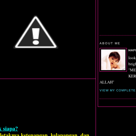
ABOUT ME
HAF
look
brigh
"ME
KE
ALLAH"
VIEW MY COMPLETE
k siapa?
letaknya ketenangan, kelapangan, dan