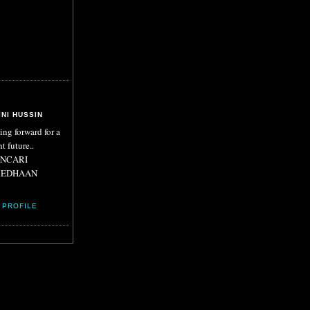
INI HUSSIN
ing forward for a
t future..
NCARI
REDHAAN
 PROFILE