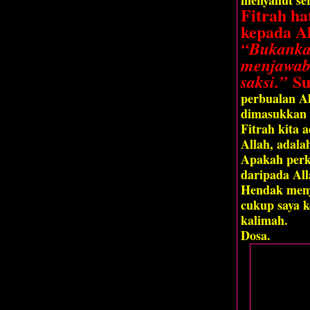
Fitrah ha
kepada A
“Bukanka
menjawab:
Sur
saksi.”
perbualan A
dimasukkan 
Fitrah kita 
Allah, adala
Apakah perk
daripada Al
Hendak meny
cukup saya 
kalimah.
Dosa.